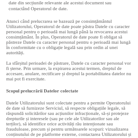
date din secțiunile relevante ale acestui document sau
contactând Operatorul de date.
Atunci când prelucrarea se bazează pe consimțământul
Utilizatorului, Operatorul de date poate păstra Datele cu caracter
personal pentru o perioadă mai lungă până la revocarea acestui
consimțământ. În plus, Operatorul de date poate fi obligat să
păstreze Datele cu caracter personal pentru o perioadă mai lungă
în conformitate cu o obligație legală sau prin ordin al unei
autorități.
La sfârșitul perioadei de păstrare, Datele cu caracter personal vor
fi șterse. Prin urmare, la expirarea acestui termen, dreptul de
accesare, anulare, rectificare și dreptul la portabilitatea datelor nu
mai pot fi exercitate.
Scopul prelucrării Datelor colectate
Datele Utilizatorului sunt colectate pentru a permite Operatorului
de date să furnizeze Serviciul, să respecte obligațiile legale, să
răspundă solicitărilor sau acțiunilor infracționale, să-și protejeze
drepturile și interesele (sau pe cele ale Utilizatorilor sau ale
terților), să identifice orice activități rău intenționate sau
frauduloase, precum și pentru următoarele scopuri: vizualizarea
conținutului de pe platforme externe, contactarea Utilizatorului și