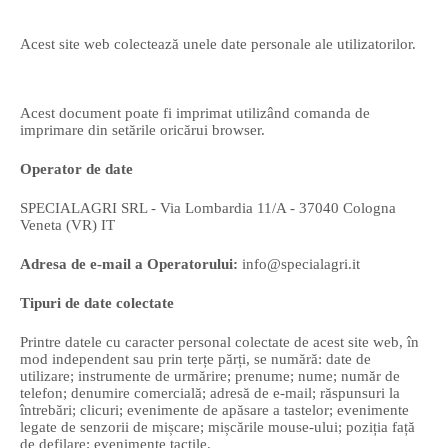
Acest site web colectează unele date personale ale utilizatorilor.
Acest document poate fi imprimat utilizând comanda de
imprimare din setările oricărui browser.
Operator de date
SPECIALAGRI SRL - Via Lombardia 11/A - 37040 Cologna
Veneta (VR) IT
Adresa de e-mail a Operatorului:
info@specialagri.it
Tipuri de date colectate
Printre datele cu caracter personal colectate de acest site web, în
mod independent sau prin terțe părți, se numără: date de
utilizare; instrumente de urmărire; prenume; nume; număr de
telefon; denumire comercială; adresă de e-mail; răspunsuri la
întrebări; clicuri; evenimente de apăsare a tastelor; evenimente
legate de senzorii de mișcare; mișcările mouse-ului; poziția față
de defilare; evenimente tactile.