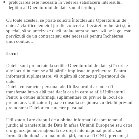
prelucrarea este necesară în vederea satisfacerii interesului
legitim al Operatorului de date sau al terților;
Cu toate acestea, se poate solicita întotdeauna Operatorului de
date să clarifice temeiul juridic concret al fiecărei prelucrări și, în
special, să se precizeze dacă prelucrarea se bazează pe lege, este
prevăzută de un contract sau este necesară pentru încheierea
unui contract.
Locul
Datele sunt prelucrate la sediile Operatorului de date și în orice
alte locuri în care se află părțile implicate în prelucrare. Pentru
informații suplimentare, vă rugăm să contactați Operatorul de
date.
Datele cu caracter personal ale Utilizatorului ar putea fi
transferate într-o altă țară decât cea în care se află Utilizatorul.
Pentru a obține informații suplimentare cu privire la locul de
prelucrare, Utilizatorul poate consulta secțiunea cu detalii privind
prelucrarea Datelor cu caracter personal.
Utilizatorul are dreptul de a obține informații despre temeiul
juridic al transferului de Date în afara Uniunii Europene sau către
o organizație internațională de drept internațional public sau
formată din două sau mai multe țări, cum ar fi ONU, precum și