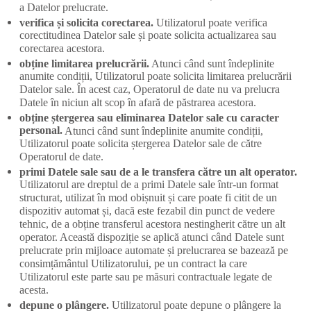
a Datelor prelucrate.
verifica și solicita corectarea.
Utilizatorul poate verifica
corectitudinea Datelor sale și poate solicita actualizarea sau
corectarea acestora.
obține limitarea prelucrării.
Atunci când sunt îndeplinite
anumite condiții, Utilizatorul poate solicita limitarea prelucrării
Datelor sale. În acest caz, Operatorul de date nu va prelucra
Datele în niciun alt scop în afară de păstrarea acestora.
obține ștergerea sau eliminarea Datelor sale cu caracter
personal.
Atunci când sunt îndeplinite anumite condiții,
Utilizatorul poate solicita ștergerea Datelor sale de către
Operatorul de date.
primi Datele sale sau de a le transfera către un alt operator.
Utilizatorul are dreptul de a primi Datele sale într-un format
structurat, utilizat în mod obișnuit și care poate fi citit de un
dispozitiv automat și, dacă este fezabil din punct de vedere
tehnic, de a obține transferul acestora nestingherit către un alt
operator. Această dispoziție se aplică atunci când Datele sunt
prelucrate prin mijloace automate și prelucrarea se bazează pe
consimțământul Utilizatorului, pe un contract la care
Utilizatorul este parte sau pe măsuri contractuale legate de
acesta.
depune o plângere.
Utilizatorul poate depune o plângere la