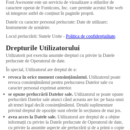
Font Awesome este un serviciu de vizualizare a stilurilor de
caractere operat de Fonticons, Inc. care permite acestui Site web
să integreze astfel de conținut în paginile proprii.
Datele cu caracter personal prelucrate: Date de utilizare;
Instrumente de urmărire.
Locul prelucrării: Statele Unite -
Politica de confidențialitate
.
Drepturile Utilizatorului
Utilizatorii pot exercita anumite drepturi cu privire la Datele
prelucrate de Operatorul de date.
În special, Utilizatorul are dreptul de a:
revoca în orice moment consimțământul.
Utilizatorul poate
revoca consimțământul pentru prelucrarea Datelor sale cu
caracter personal exprimat anterior.
se opune prelucrării Datelor sale.
Utilizatorul se poate opune
prelucrării Datelor sale atunci când aceasta are loc pe baza unui
alt temei legal decât consimțământul. Detalii suplimentare
privind dreptul de opoziție sunt oferite în secțiunea de mai jos.
avea acces la Datele sale.
Utilizatorul are dreptul de a obține
informații cu privire la Datele prelucrate de Operatorul de date,
cu privire la anumite aspecte ale prelucrării și de a primi o copie