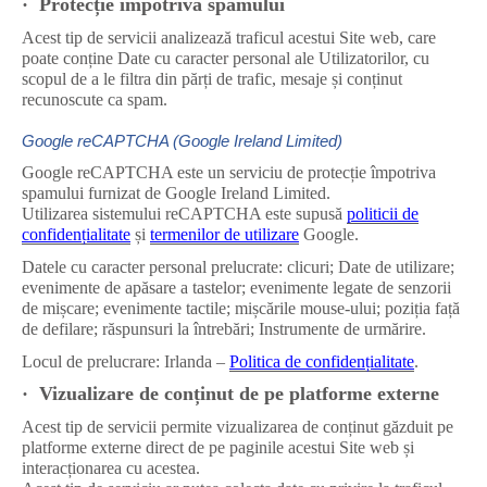
·
Protec
ț
ie
î
mpotriva spamului
Acest tip de servicii analizează traficul acestui Site web, care
poate conține Date cu caracter personal ale Utilizatorilor, cu
scopul de a le filtra din părți de trafic, mesaje și conținut
recunoscute ca spam.
Google reCAPTCHA (Google Ireland Limited)
Google reCAPTCHA este un serviciu de protecție împotriva
spamului furnizat de Google Ireland Limited.
Utilizarea sistemului reCAPTCHA este supusă
politicii de
confidențialitate
și
termenilor de utilizare
Google.
Datele cu caracter personal prelucrate: clicuri; Date de utilizare;
evenimente de apăsare a tastelor; evenimente legate de senzorii
de mișcare; evenimente tactile; mișcările mouse-ului; poziția față
de defilare; răspunsuri la întrebări; Instrumente de urmărire.
Locul de prelucrare: Irlanda –
Politica de confidențialitate
.
·
Vizualizare de con
ț
inut de pe platforme externe
Acest tip de servicii permite vizualizarea de conținut găzduit pe
platforme externe direct de pe paginile acestui Site web și
interacționarea cu acestea.