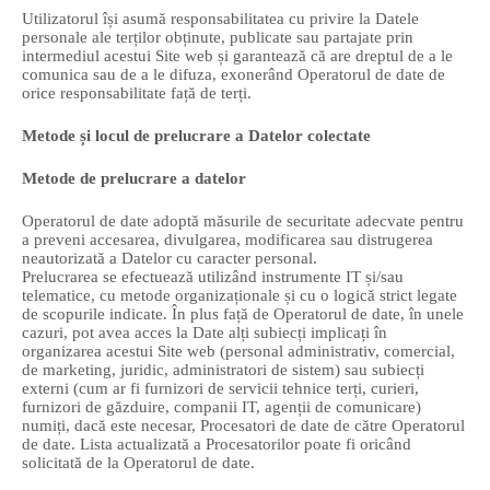
Utilizatorul își asumă responsabilitatea cu privire la Datele
personale ale terților obținute, publicate sau partajate prin
intermediul acestui Site web și garantează că are dreptul de a le
comunica sau de a le difuza, exonerând Operatorul de date de
orice responsabilitate față de terți.
Metode și locul de prelucrare a Datelor colectate
Metode de prelucrare a datelor
Operatorul de date adoptă măsurile de securitate adecvate pentru
a preveni accesarea, divulgarea, modificarea sau distrugerea
neautorizată a Datelor cu caracter personal.
Prelucrarea se efectuează utilizând instrumente IT și/sau
telematice, cu metode organizaționale și cu o logică strict legate
de scopurile indicate. În plus față de Operatorul de date, în unele
cazuri, pot avea acces la Date alți subiecți implicați în
organizarea acestui Site web (personal administrativ, comercial,
de marketing, juridic, administratori de sistem) sau subiecți
externi (cum ar fi furnizori de servicii tehnice terți, curieri,
furnizori de găzduire, companii IT, agenții de comunicare)
numiți, dacă este necesar, Procesatori de date de către Operatorul
de date. Lista actualizată a Procesatorilor poate fi oricând
solicitată de la Operatorul de date.