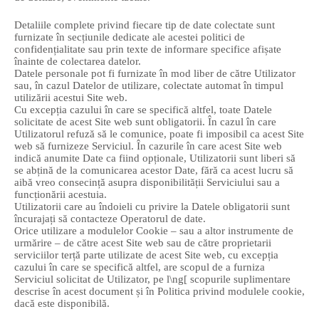
Detaliile complete privind fiecare tip de date colectate sunt
furnizate în secțiunile dedicate ale acestei politici de
confidențialitate sau prin texte de informare specifice afișate
înainte de colectarea datelor.
Datele personale pot fi furnizate în mod liber de către Utilizator
sau, în cazul Datelor de utilizare, colectate automat în timpul
utilizării acestui Site web.
Cu excepția cazului în care se specifică altfel, toate Datele
solicitate de acest Site web sunt obligatorii. În cazul în care
Utilizatorul refuză să le comunice, poate fi imposibil ca acest Site
web să furnizeze Serviciul. În cazurile în care acest Site web
indică anumite Date ca fiind opționale, Utilizatorii sunt liberi să
se abțină de la comunicarea acestor Date, fără ca acest lucru să
aibă vreo consecință asupra disponibilității Serviciului sau a
funcționării acestuia.
Utilizatorii care au îndoieli cu privire la Datele obligatorii sunt
încurajați să contacteze Operatorul de date.
Orice utilizare a modulelor Cookie – sau a altor instrumente de
urmărire – de către acest Site web sau de către proprietarii
serviciilor terță parte utilizate de acest Site web, cu excepția
cazului în care se specifică altfel, are scopul de a furniza
Serviciul solicitat de Utilizator, pe l\ng[ scopurile suplimentare
descrise în acest document și în Politica privind modulele cookie,
dacă este disponibilă.