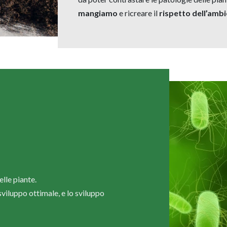
mangiamo
e ricreare il
rispetto dell’amb
lle piante.
viluppo ottimale, e lo sviluppo