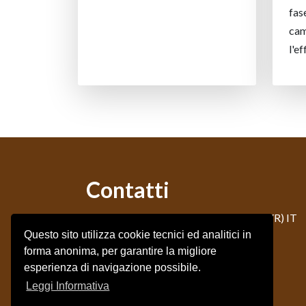
fas
ca
l'ef
Contatti
Via Veneto 8 - 37044 Cologna Veneta (VR) IT
Questo sito utilizza cookie tecnici ed analitici in
Tel. +39 0442 412833
forma anonima, per garantire la migliore
E-Mail: info@specialagri.it
esperienza di navigazione possibile.
Leggi Informativa