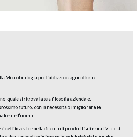
lla
Microbiologia
per l'utilizzo in agricoltura e
 quale si ritrova la sua filosofia aziendale.
prossimo futuro, con la necessità di
migliorare le
mali e dell’uomo
.
è nell' investire nella ricerca di
prodotti alternativi
, così
te e degli animali, m
igliorare la salubrità del cibo che