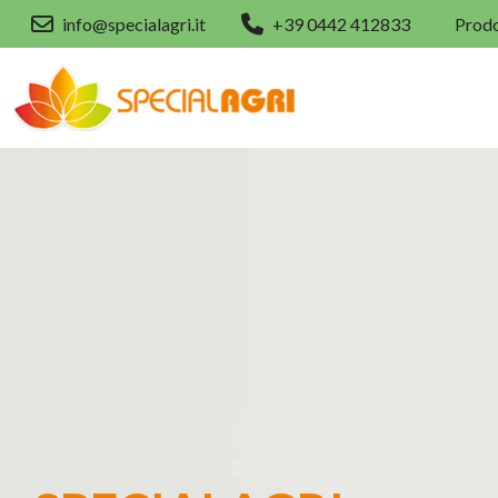
info@specialagri.it
+39 0442 412833
Prodo