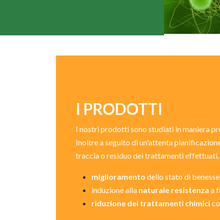
I PRODOTTI
I nostri prodotti sono studiati in maniera p
Inoltre a seguito di un'attenta pianificazi
traccia o residuo dei trattamenti effettuati.
miglioramento
dello stato di benesse
induzione alla
naturale resistenza
a f
riduzione dei trattamenti chimici
co